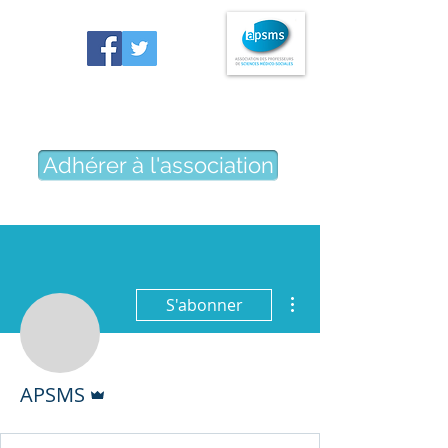
Association des professeurs
de sciences médico-sociales
Adhérer à l'association
Plus d'actions
S'abonner
Administrateur
APSMS