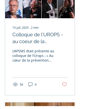
Espaces de réflexion
éthique régionaux ont
pour mission d’informer
les citoyens et d’enrichir
le débat public de...
15 juil. 2025
∙
2
min
Colloque de l'UROPS -
au coeur de la
prévention santé
L’APSMS était présente au
publique
colloque de l’Urops ; « Au
cœur de la prévention
santé publique » tel était
le thème de l’événement
organisé...
56
0