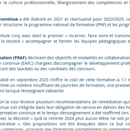
 la culture professionnelle, l’élargissement des compétences et l
 continue
a été élaboré en 2021 et réactualisé pour 2022/2025, 
r structurer le programme national de formation (PNF) et les pr
rmule cinq axes dont le premier « incarner, faire vivre et transme
t le second « accompagner et former les équipes pédagogiques et
ation (PRAF)
déclinent des objectifs et modalités en collaboration
n continue (EAFC) chargées d’accompagner le développement profe
ncore des lauréats ou des candidats des concours.
blié en septembre 2023 chiffre le coût de cette formation à 1,1 
mme un nombre insuffisant de journées de formation, une prestation
 lorsque l’enseignant s’absente.
ion la cour énonce plusieurs recommandations de remédiation qui 
inue soit intégrée dans leur obligation de service en dehors des h
formation continue et le temps d’enseignement a été réaffirmé lors
ec la décision « qu’à la rentrée 2024 plus aucun élève ne soit p
strative ». Des propositions ont été évoquées dans ce but co
 communes, proposer des formations partiellement ou entièrement 