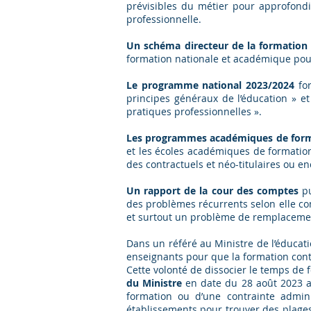
prévisibles du métier pour approfondir
professionnelle.
Un schéma directeur de la formation
formation nationale et académique pou
Le programme national 2023/2024
fo
principes généraux de l’éducation » e
pratiques professionnelles ».
Les programmes académiques de form
et les écoles académiques de formatio
des contractuels et néo-titulaires ou e
Un rapport de la cour des comptes
pu
des problèmes récurrents selon elle co
et surtout un problème de remplacement
Dans un référé au Ministre de l’éducat
enseignants pour que la formation cont
Cette volonté de dissocier le temps de 
du Ministre
en date du 28 août 2023 av
formation ou d’une contrainte admini
établissements pour trouver des plages