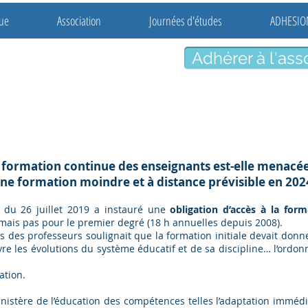
ue
Association
Journées d'études
ADHESIO
Adhérer à l'ass
seurs
ciales
 formation continue des enseignants est-elle menacée
ne for
mation moindre et à distance prévisible en 202
 du 26 juillet 2019 a instauré une
obligation d’accès à la form
ais pas pour le premier degré (18 h annuelles depuis 2008).
s des professeurs soulignait que la formation initiale devait don
re les évolutions du système éducatif et de sa discipline… l’ordon
ation.
nistère de l’éducation des compétences telles l’adaptation immédi