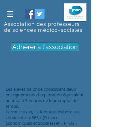
Association des professeurs
de sciences médico-sociales
Adhérer à l'association
February 23, 2023
Seconde
Les élèves de 2nde choisissent deux
enseignements d’exploration équivalant
au total à 3 heures de leur emploi du
temps.
Parmi ceux-ci, ils font tout d’abord un
choix entre « SES » (Sciences
Économiques et Sociales) et « PFEG »