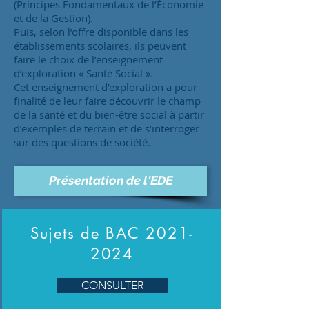
(Principes Fondamentaux de l’Économie
et de la Gestion).
Puis, selon l’offre disponible dans les
établissements scolaires, ils peuvent
faire le choix de l’enseignement
d’exploration « Santé Social ».
Cet enseignement d’exploration a pour
finalité de leur faire découvrir le champ
de la santé et du bien-être social à partir
d’exemples de terrain et de s’interroger
sur des questions de société.
Présentation de l'EDE
Sujets de BAC
2021-
2024
CONSULTER