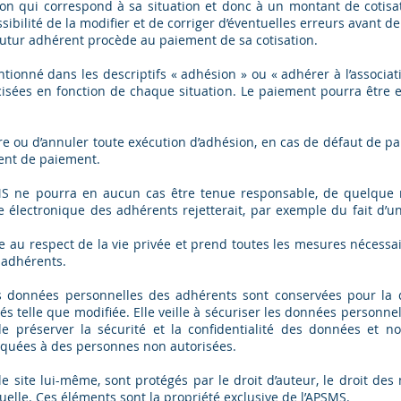
ion qui correspond à sa situation et donc à un montant de cotisa
ossibilité de la modifier et de corriger d’éventuelles erreurs avant 
 futur adhérent procède au paiement de sa cotisation.
tionné dans les descriptifs « adhésion » ou « adhérer à l’associat
isées en fonction de chaque situation. Le paiement pourra être e
re ou d’annuler toute exécution d’adhésion, en cas de défaut de p
ent de paiement.
SMS ne pourra en aucun cas être tenue responsable, de quelque m
 électronique des adhérents rejetterait, par exemple du fait d’un
au respect de la vie privée et prend toutes les mesures nécessaire
 adhérents.
es données personnelles des adhérents sont conservées pour la d
rtés telle que modifiée. Elle veille à sécuriser les données person
 de préserver la sécurité et la confidentialité des données et
ées à des personnes non autorisées.
le site lui-même, sont protégés par le droit d’auteur, le droit de
tuelle. Ces éléments sont la propriété exclusive de l’APSMS.