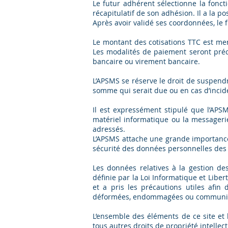
Le futur adhérent sélectionne la fonct
récapitulatif de son adhésion. Il a la p
Après avoir validé ses coordonnées, le
Le montant des cotisations TTC est men
Les modalités de paiement seront préc
bancaire ou virement bancaire.
L’APSMS se réserve le droit de suspend
somme qui serait due ou en cas d’incid
Il est expressément stipulé que l’AP
matériel informatique ou la messagerie
adressés.
L’APSMS attache une grande importance 
sécurité des données personnelles des
Les données relatives à la gestion d
définie par la Loi Informatique et Libe
et a pris les précautions utiles afin
déformées, endommagées ou communiqu
L’ensemble des éléments de ce site et 
tous autres droits de propriété intellec