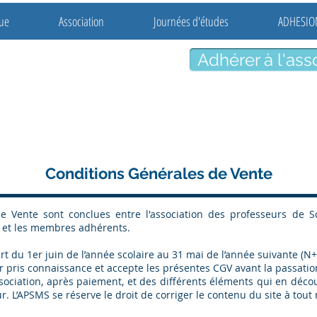
ue
Association
Journées d'études
ADHESIO
Adhérer à l'ass
seurs
ciales
Conditions Générales de Vente
e Vente sont conclues entre l'association des professeurs de S
) et les membres adhérents.
t du 1er juin de l’année scolaire au 31 mai de l’année suivante (N+
 pris connaissance et accepte les présentes CGV avant la passati
association, après paiement, et des différents éléments qui en déc
r. L’APSMS se réserve le droit de corriger le contenu du site à tou