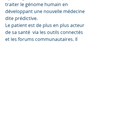
traiter le génome humain en 
développant une nouvelle médecine 
dite prédictive.
Le patient est de plus en plus acteur 
de sa santé  via les outils connectés 
et les forums communautaires. Il 
aide la  patient dans sa démarche 
d'autonomie en lui proposant des 
services  d'analyse comparée avec 
d'autres patients atteints de 
maladies  similaires ou confrontés 
aux mêmes questions de santé.
Focus sur la santé à l'heure de 
l'intelligence artificielle :
Dans  cet article écrit pour Terra 
nova, Luc Pierron et Antoine 
Evennou  étudient les enjeux de l'IA 
dans le monde de la santé en posant 